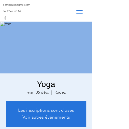
gemlabulle@gmail.com
06 79 69 76 14
Yoga
mar. 06 déc.
  |  
Rodez
Les inscriptions sont closes
Voir autres événements