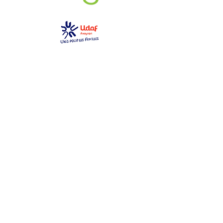
GEM La Bulle
gemlabulle@gmail.com
06 79 69 76 14
2 place des toiles
12000 Rodez
Ouvert du lundi au samedi
de 10h à 17h