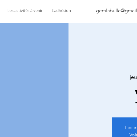
Les activités à venir
L'adhésion
gemlabulle@gmai
jeu
Les i
Voi