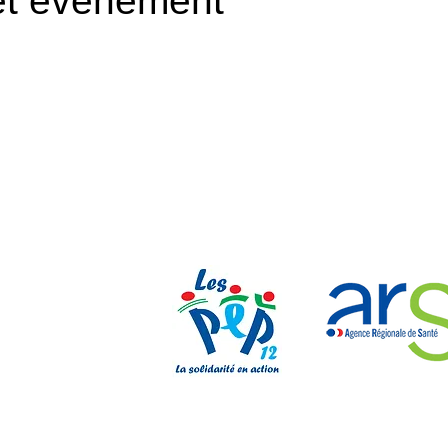
et événement
Nos parten