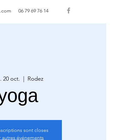
l.com
06 79 69 76 14
. 20 oct.
  |  
Rodez
yoga
nscriptions sont closes
r autres événements