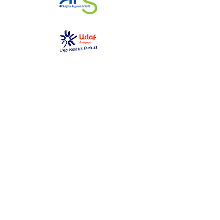
GEM La Bulle
gemlabulle@gmail.com
06 79 69 76 14
2 place des toiles
12000 Rodez
Ouvert du lundi au samedi
de 10h à 17h