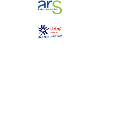
GEM La Bulle
gemlabulle@gmail.com
06 79 69 76 14
2 place des toiles
12000 Rodez
Ouvert du lundi au samedi
de 10h à 17h