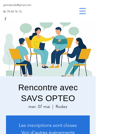
gemlabulle@gmail.com
06 79 69 76 14
Rencontre avec
SAVS OPTEO
mer. 07 mai
  |  
Rodez
Les inscriptions sont closes
Voir d'autres événements