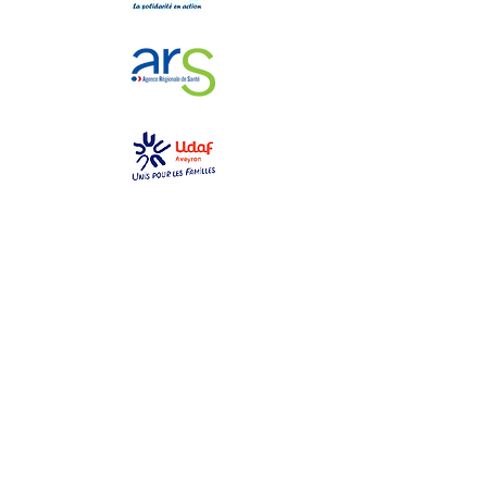
GEM La Bulle
gemlabulle@gmail.com
06 79 69 76 14
2 place des toiles
12000 Rodez
Ouvert du lundi au samedi
de 10h à 17h