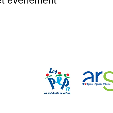
et événement
Nos parten