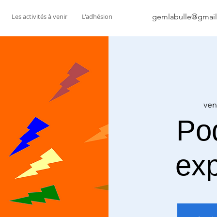
Les activités à venir
L'adhésion
gemlabulle@gmai
ven
Po
ex