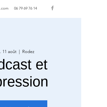
l.com
06 79 69 76 14
. 11 août
  |  
Rodez
dcast et
pression