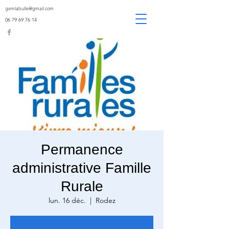
gemlabulle@gmail.com
06 79 69 76 14
Permanence
administrative Famille
Rurale
lun. 16 déc.
  |  
Rodez