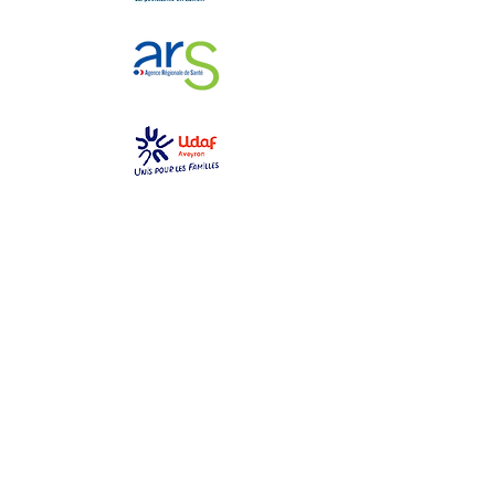
GEM La Bulle
gemlabulle@gmail.com
06 79 69 76 14
2 place des toiles
12000 Rodez
Ouvert du lundi au samedi
de 10h à 17h