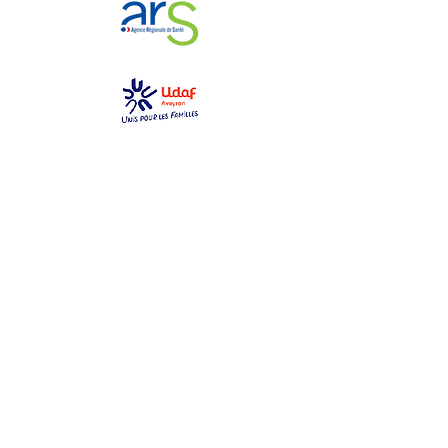
GEM La Bulle
gemlabulle@gmail.com
06 79 69 76 14
2 place des toiles
12000 Rodez
Ouvert du lundi au samedi
de 10h à 17h