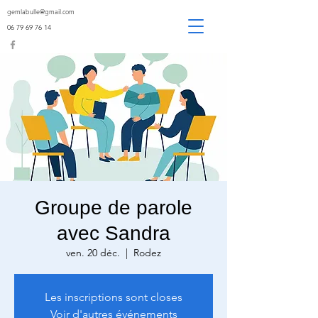
gemlabulle@gmail.com
06 79 69 76 14
Groupe de parole
avec Sandra
ven. 20 déc.
  |  
Rodez
Les inscriptions sont closes
Voir d'autres événements