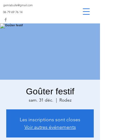
gemlabulle@gmail.com
06 79 69 76 14
Goûter festif
sam. 31 déc.
  |  
Rodez
Les inscriptions sont closes
Voir autres événements