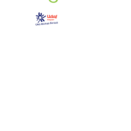
GEM La Bulle
gemlabulle@gmail.com
06 79 69 76 14
2 place des toiles
12000 Rodez
Ouvert du lundi au samedi
de 10h à 17h