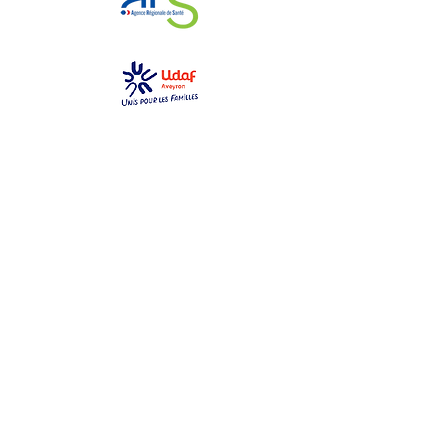
GEM La Bulle
gemlabulle@gmail.com
06 79 69 76 14
2 place des toiles
12000 Rodez
Ouvert du lundi au samedi
de 10h à 17h