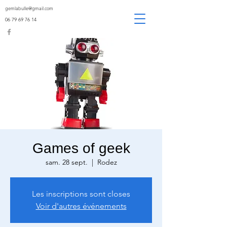
gemlabulle@gmail.com
06 79 69 76 14
Games of geek
sam. 28 sept.
  |  
Rodez
Les inscriptions sont closes
Voir d'autres événements