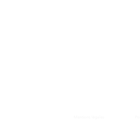
GEM La Bulle
gemlabulle@gmail.com
06 79 69 76 14
2 place des toiles
12000 Rodez
Ouvert du lundi au samedi
de 10h à 17h
Mentions légales
Po