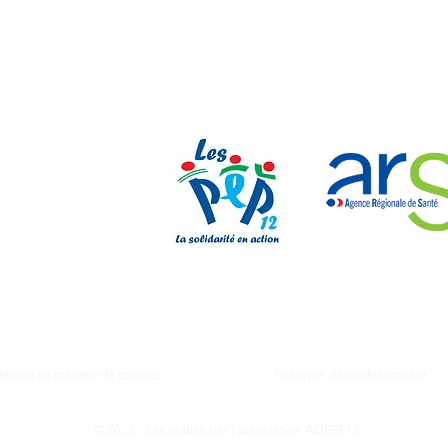
Nos parten
litique en matière de cookies
Politique de confidentialité
© 2023 - Site réalisé par l'association ADPEP12