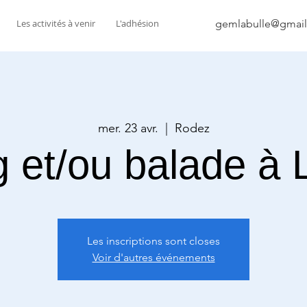
Les activités à venir
L'adhésion
gemlabulle@gmai
mer. 23 avr.
  |  
Rodez
g et/ou balade à 
Les inscriptions sont closes
Voir d'autres événements