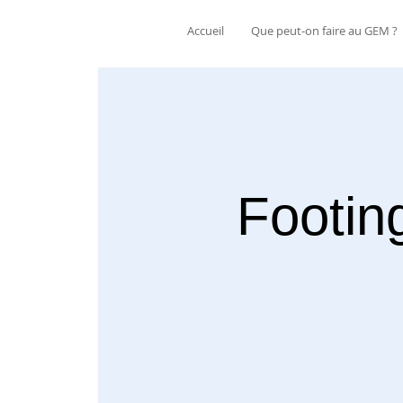
Accueil
Que peut-on faire au GEM ?
Footin