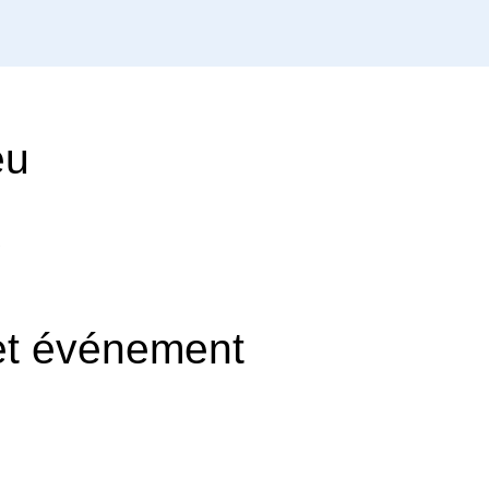
eu
e
et événement