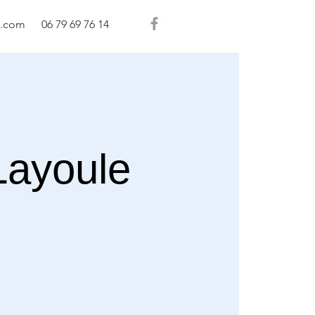
l.com
06 79 69 76 14
Layoule