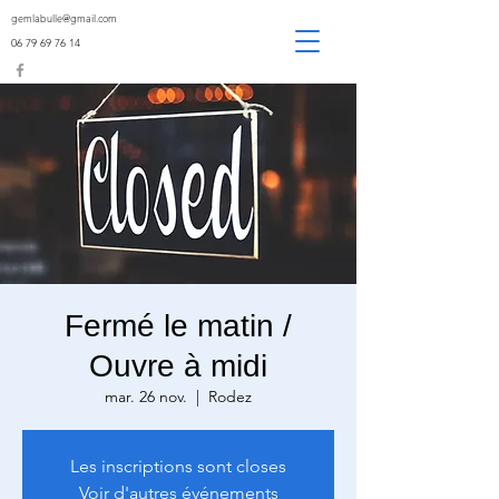
gemlabulle@gmail.com
06 79 69 76 14
Fermé le matin /
Ouvre à midi
mar. 26 nov.
  |  
Rodez
Les inscriptions sont closes
Voir d'autres événements