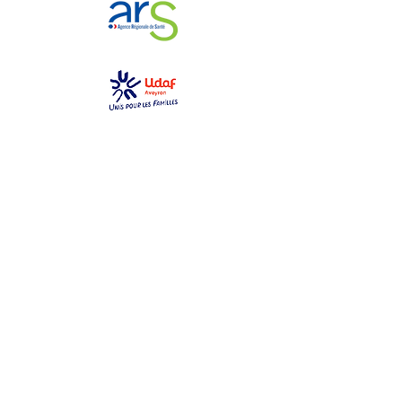
GEM La Bulle
gemlabulle@gmail.com
06 79 69 76 14
2 place des toiles
12000 Rodez
Ouvert du lundi au samedi
de 10h à 17h