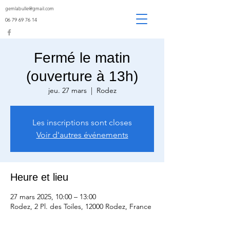
gemlabulle@gmail.com
06 79 69 76 14
Fermé le matin
(ouverture à 13h)
jeu. 27 mars
  |  
Rodez
Les inscriptions sont closes
Voir d'autres événements
Heure et lieu
27 mars 2025, 10:00 – 13:00
Rodez, 2 Pl. des Toiles, 12000 Rodez, France