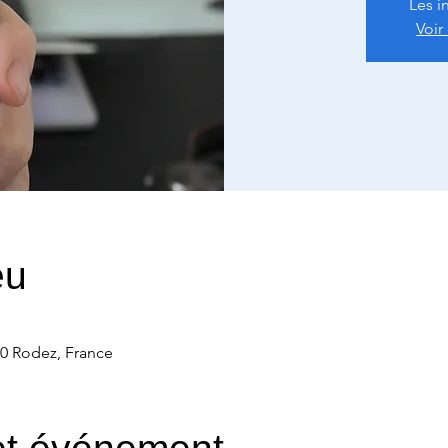
Les i
Voir
eu
00 Rodez, France