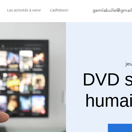
Les activités à venir
L'adhésion
gemlabulle@gmai
jeu
DVD s
humai