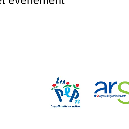
et événement
Nos parten