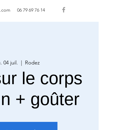
l.com
06 79 69 76 14
. 04 juil.
  |  
Rodez
ur le corps
n + goûter