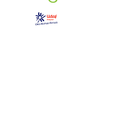
GEM La Bulle
gemlabulle@gmail.com
06 79 69 76 14
2 place des toiles
12000 Rodez
Ouvert du lundi au samedi
de 10h à 17h