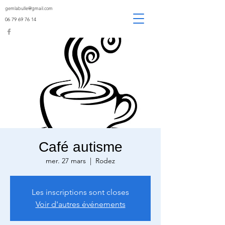
gemlabulle@gmail.com
06 79 69 76 14
Café autisme
mer. 27 mars
  |  
Rodez
Les inscriptions sont closes
Voir d'autres événements