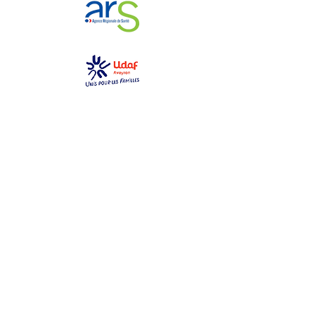
GEM La Bulle
gemlabulle@gmail.com
06 79 69 76 14
2 place des toiles
12000 Rodez
Ouvert du lundi au samedi
de 10h à 17h