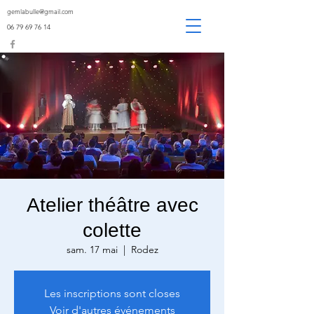
gemlabulle@gmail.com
06 79 69 76 14
Atelier théâtre avec
colette
sam. 17 mai
  |  
Rodez
Les inscriptions sont closes
Voir d'autres événements