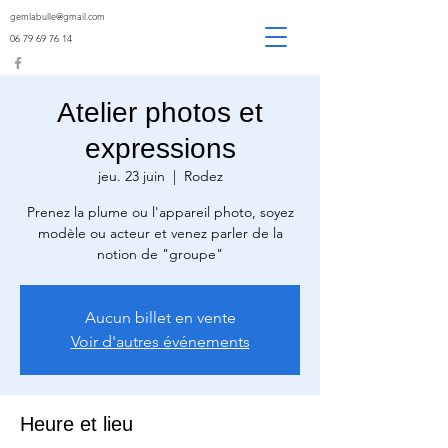
gemlabulle@gmail.com
06 79 69 76 14
Atelier photos et
expressions
jeu. 23 juin
  |  
Rodez
Prenez la plume ou l'appareil photo, soyez
modèle ou acteur et venez parler de la
notion de "groupe"
Aucun billet en vente
Voir d'autres événements
Heure et lieu