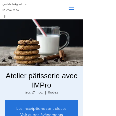
gemlabulle@gmail.com
06 79 69 76 14
Atelier pâtisserie avec
IMPro
jeu. 24 nov.
  |  
Rodez
Les inscriptions sont closes
Voir autres événements