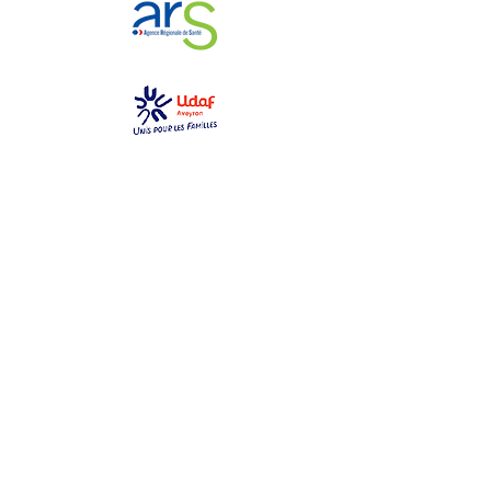
GEM La Bulle
gemlabulle@gmail.com
06 79 69 76 14
2 place des toiles
12000 Rodez
Ouvert du lundi au samedi
de 10h à 17h