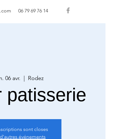
l.com
06 79 69 76 14
. 06 avr.
  |  
Rodez
r patisserie
nscriptions sont closes
 d'autres événements