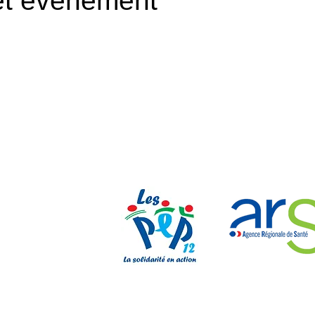
et événement
Nos parten