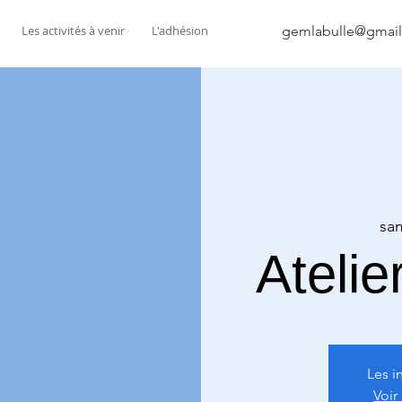
Les activités à venir
L'adhésion
gemlabulle@gmai
sam
Atelie
Les i
Voir