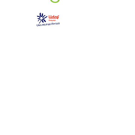
GEM La Bulle
gemlabulle@gmail.com
06 79 69 76 14
2 place des toiles
12000 Rodez
Ouvert du lundi au samedi
de 10h à 17h