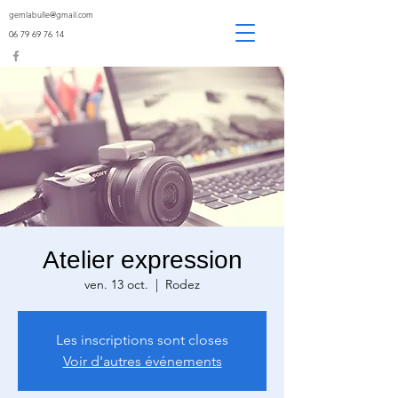
gemlabulle@gmail.com
06 79 69 76 14
Atelier expression
ven. 13 oct.
  |  
Rodez
Les inscriptions sont closes
Voir d'autres événements