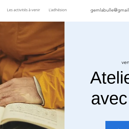
Les activités à venir
L'adhésion
gemlabulle@gmai
ven
Ateli
avec