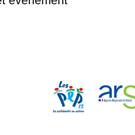
et événement
Nos parten