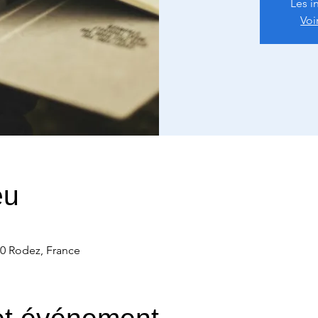
Les i
Voi
eu
00 Rodez, France