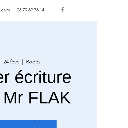
l.com
06 79 69 76 14
. 24 févr.
  |  
Rodez
er écriture
 Mr FLAK