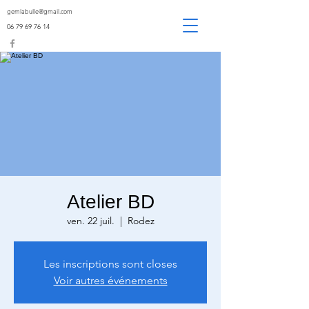
gemlabulle@gmail.com
06 79 69 76 14
Atelier BD
ven. 22 juil.
  |  
Rodez
Les inscriptions sont closes
Voir autres événements