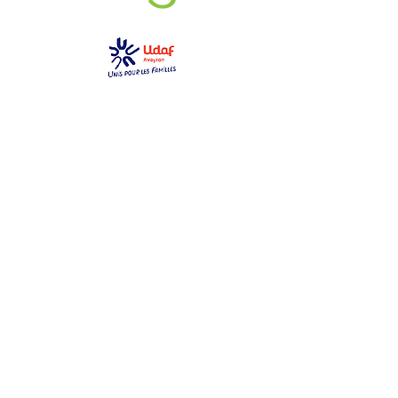
GEM La Bulle
gemlabulle@gmail.com
06 79 69 76 14
2 place des toiles
12000 Rodez
Ouvert du lundi au samedi
de 10h à 17h