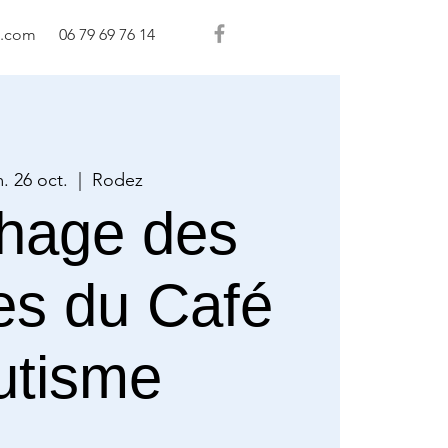
l.com
06 79 69 76 14
. 26 oct.
  |  
Rodez
chage des
hes du Café
utisme