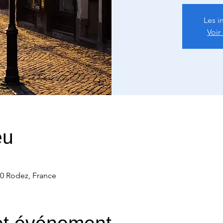
Les i
Voir
eu
00 Rodez, France