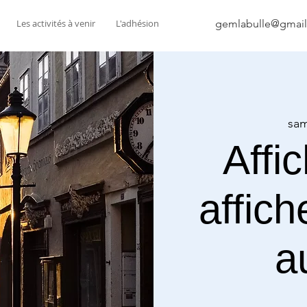
Les activités à venir
L'adhésion
gemlabulle@gmai
sam
Affi
affic
a