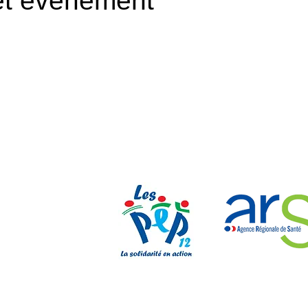
et événement
Nos parten