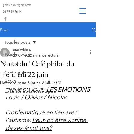
gemlabulle@gmail.com
06 79 69 76 14
Post
Tous les posts
anaisvidal4
Tous les posts
23 juin 2022
2 min de lecture
Notes du "Café philo" du
Café philo
mercredi 22 juin
Café autisme
ASMR
Dernière mise à jour :
9 juil. 2022
LES EMOTIONS
THEME DU JOUR:  
Le lancer de la cosse à pois
Louis / Olivier / Nicolas
Problématique en lien avec 
l'autisme: 
Peut-on être victime 
de ses émotions?