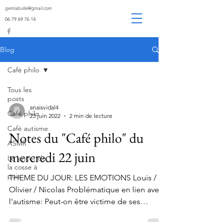
gemlabulle@gmail.com
06 79 69 76 14
Blog
Café philo
Tous les
posts
anaisvidal4
Café philo
23 juin 2022
2 min de lecture
Café autisme
Notes du "Café philo" du
ASMR
mercredi 22 juin
Le lancer de
la cosse à
pois
THEME DU JOUR: LES EMOTIONS Louis /
Olivier / Nicolas Problématique en lien avec
l'autisme: Peut-on être victime de ses
émotions? Les...